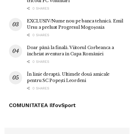
tricoul FC Voluntari
0 SHARES
EXCLUSIV/Nume nou pe banca tehnică. Emil
Ursu a preluat Progresul Mogoșoaia
0 SHARES
Doar până la finală. Viitorul Corbeanca a
încheiat aventura în Cupa României
0 SHARES
În linie dreaptă. Ultimele două amicale
pentru SC Popești Leordeni
0 SHARES
COMUNITATEA IlfovSport