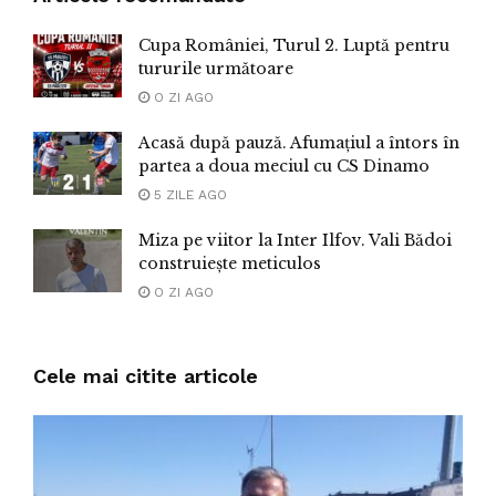
Cupa României, Turul 2. Luptă pentru
tururile următoare
O ZI AGO
Acasă după pauză. Afumațiul a întors în
partea a doua meciul cu CS Dinamo
5 ZILE AGO
Miza pe viitor la Inter Ilfov. Vali Bădoi
construiește meticulos
O ZI AGO
Cele mai citite articole