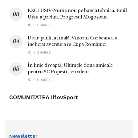
EXCLUSIV/Nume nou pe banca tehnică. Emil
Ursu a preluat Progresul Mogoșoaia
0 SHARES
Doar până la finală. Viitorul Corbeanca a
încheiat aventura în Cupa României
0 SHARES
În linie dreaptă. Ultimele două amicale
pentru SC Popești Leordeni
0 SHARES
COMUNITATEA IlfovSport
Newsletter