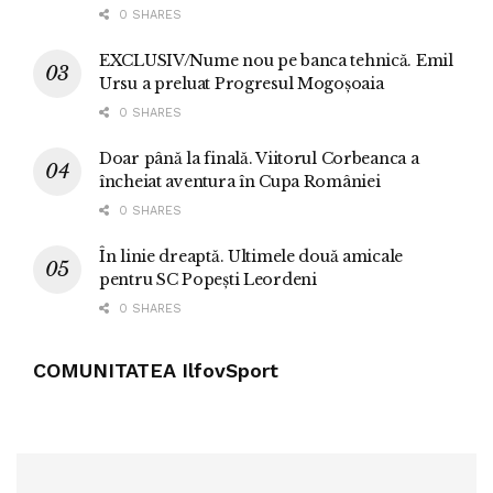
0 SHARES
EXCLUSIV/Nume nou pe banca tehnică. Emil
Ursu a preluat Progresul Mogoșoaia
0 SHARES
Doar până la finală. Viitorul Corbeanca a
încheiat aventura în Cupa României
0 SHARES
În linie dreaptă. Ultimele două amicale
pentru SC Popești Leordeni
0 SHARES
COMUNITATEA IlfovSport