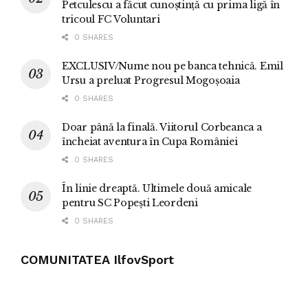
Petculescu a făcut cunoștință cu prima ligă în
tricoul FC Voluntari
0 SHARES
EXCLUSIV/Nume nou pe banca tehnică. Emil
Ursu a preluat Progresul Mogoșoaia
0 SHARES
Doar până la finală. Viitorul Corbeanca a
încheiat aventura în Cupa României
0 SHARES
În linie dreaptă. Ultimele două amicale
pentru SC Popești Leordeni
0 SHARES
COMUNITATEA IlfovSport