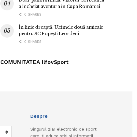
Doar până la finală. Viitorul Corbeanca
a încheiat aventura în Cupa României
0 SHARES
În linie dreaptă. Ultimele două amicale
pentru SC Popești Leordeni
0 SHARES
COMUNITATEA IlfovSport
Despre
Singurul ziar electronic de sport
care iti aduce stiri si informatii