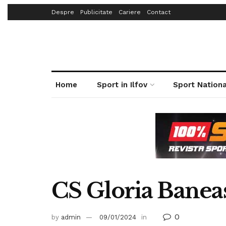
Despre
Publicitate
Cariere
Contact
Home
Sport in Ilfov
Sport Nationa
CS Gloria Banea
0
by
admin
09/01/2024
in