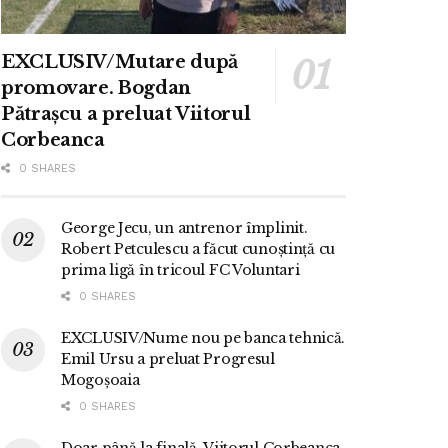
EXCLUSIV/Mutare după
promovare. Bogdan
Pătrașcu a preluat Viitorul
Corbeanca
0 SHARES
George Jecu, un antrenor împlinit.
Robert Petculescu a făcut cunoștință cu
prima ligă în tricoul FC Voluntari
0 SHARES
EXCLUSIV/Nume nou pe banca tehnică.
Emil Ursu a preluat Progresul
Mogoșoaia
0 SHARES