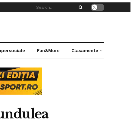
supersociale
Fun&More
Clasamente
Fundulea