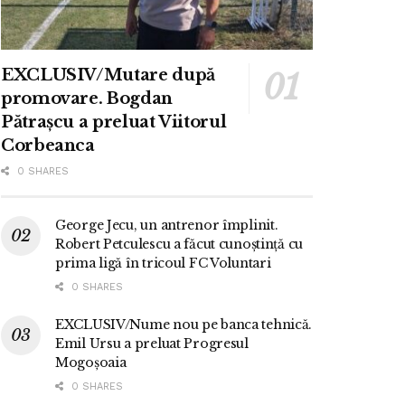
EXCLUSIV/Mutare după
promovare. Bogdan
Pătrașcu a preluat Viitorul
Corbeanca
0 SHARES
George Jecu, un antrenor împlinit.
Robert Petculescu a făcut cunoștință cu
prima ligă în tricoul FC Voluntari
0 SHARES
EXCLUSIV/Nume nou pe banca tehnică.
Emil Ursu a preluat Progresul
Mogoșoaia
0 SHARES