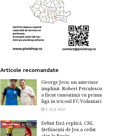
Articole recomandate
George Jecu, un antrenor
împlinit. Robert Petculescu
a făcut cunoștință cu prima
ligă în tricoul FC Voluntari
2 ZILE AGO
Debut fără replică. CSL
Ștefăneștii de Jos a cedat
clar la Bacău