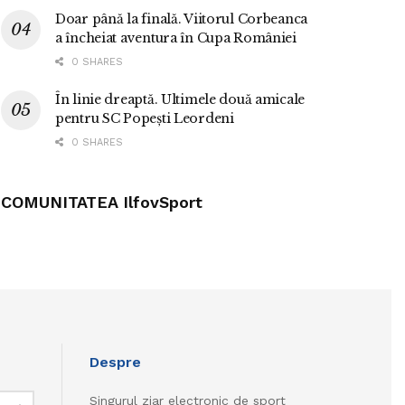
Doar până la finală. Viitorul Corbeanca
a încheiat aventura în Cupa României
0 SHARES
În linie dreaptă. Ultimele două amicale
pentru SC Popești Leordeni
0 SHARES
COMUNITATEA IlfovSport
Despre
Singurul ziar electronic de sport