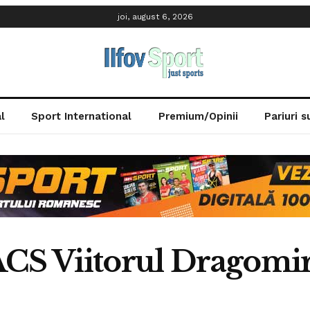
joi, august 6, 2026
l
Sport International
Premium/Opinii
Pariuri 
ACS Viitorul Dragomir