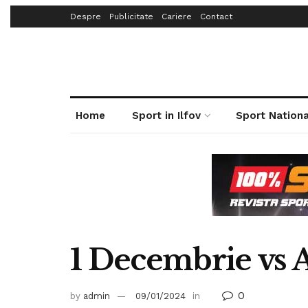
Despre
Publicitate
Cariere
Contact
Home
Sport in Ilfov
Sport Nationa
1 Decembrie vs 
0
by
admin
09/01/2024
in