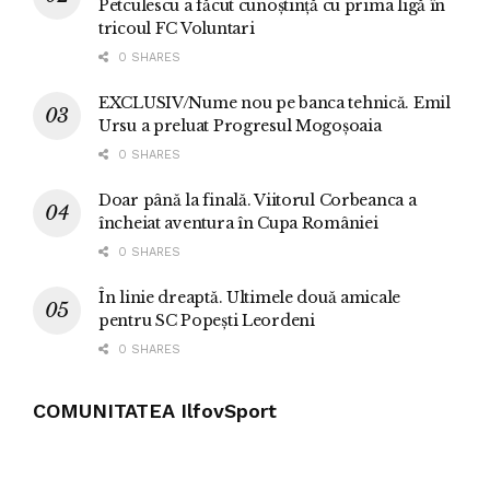
Petculescu a făcut cunoștință cu prima ligă în
tricoul FC Voluntari
0 SHARES
EXCLUSIV/Nume nou pe banca tehnică. Emil
Ursu a preluat Progresul Mogoșoaia
0 SHARES
Doar până la finală. Viitorul Corbeanca a
încheiat aventura în Cupa României
0 SHARES
În linie dreaptă. Ultimele două amicale
pentru SC Popești Leordeni
0 SHARES
COMUNITATEA IlfovSport