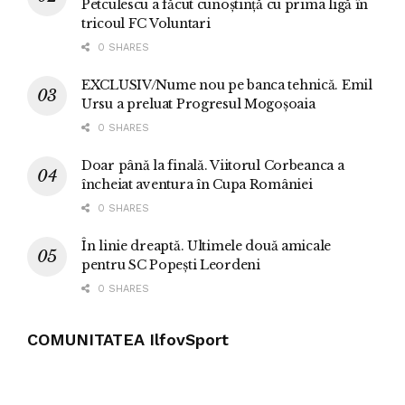
Petculescu a făcut cunoștință cu prima ligă în
tricoul FC Voluntari
0 SHARES
EXCLUSIV/Nume nou pe banca tehnică. Emil
Ursu a preluat Progresul Mogoșoaia
0 SHARES
Doar până la finală. Viitorul Corbeanca a
încheiat aventura în Cupa României
0 SHARES
În linie dreaptă. Ultimele două amicale
pentru SC Popești Leordeni
0 SHARES
COMUNITATEA IlfovSport