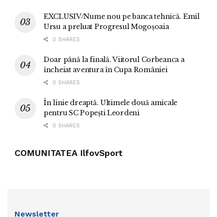
EXCLUSIV/Nume nou pe banca tehnică. Emil
Ursu a preluat Progresul Mogoșoaia
0 SHARES
Doar până la finală. Viitorul Corbeanca a
încheiat aventura în Cupa României
0 SHARES
În linie dreaptă. Ultimele două amicale
pentru SC Popești Leordeni
0 SHARES
COMUNITATEA IlfovSport
Newsletter