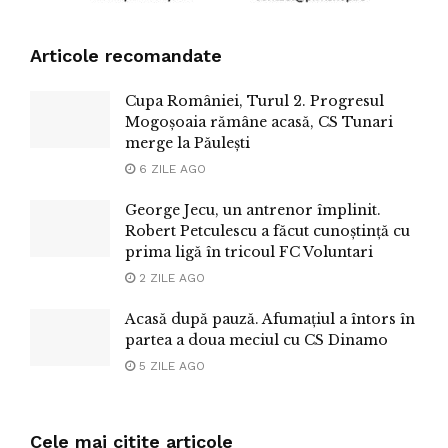
Articole recomandate
Cupa României, Turul 2. Progresul
Mogoșoaia rămâne acasă, CS Tunari
merge la Păulești
6 ZILE AGO
George Jecu, un antrenor împlinit.
Robert Petculescu a făcut cunoștință cu
prima ligă în tricoul FC Voluntari
2 ZILE AGO
Acasă după pauză. Afumațiul a întors în
partea a doua meciul cu CS Dinamo
5 ZILE AGO
Cele mai citite articole