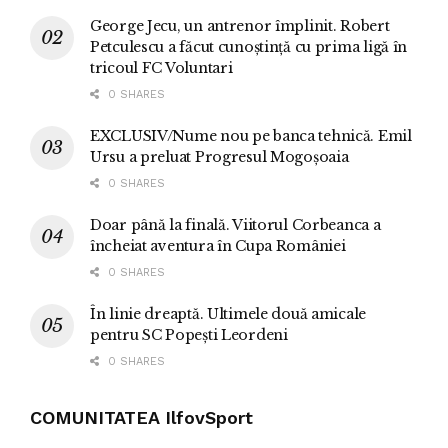
George Jecu, un antrenor împlinit. Robert
Petculescu a făcut cunoștință cu prima ligă în
tricoul FC Voluntari
0 SHARES
EXCLUSIV/Nume nou pe banca tehnică. Emil
Ursu a preluat Progresul Mogoșoaia
0 SHARES
Doar până la finală. Viitorul Corbeanca a
încheiat aventura în Cupa României
0 SHARES
În linie dreaptă. Ultimele două amicale
pentru SC Popești Leordeni
0 SHARES
COMUNITATEA IlfovSport