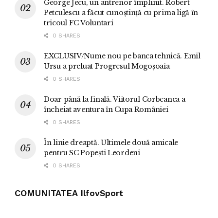
George Jecu, un antrenor împlinit. Robert
Petculescu a făcut cunoștință cu prima ligă în
tricoul FC Voluntari
0 SHARES
EXCLUSIV/Nume nou pe banca tehnică. Emil
Ursu a preluat Progresul Mogoșoaia
0 SHARES
Doar până la finală. Viitorul Corbeanca a
încheiat aventura în Cupa României
0 SHARES
În linie dreaptă. Ultimele două amicale
pentru SC Popești Leordeni
0 SHARES
COMUNITATEA IlfovSport