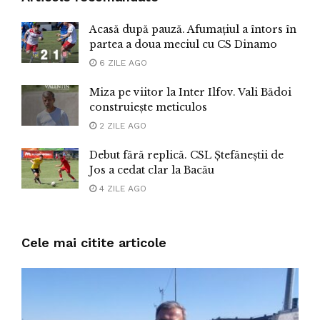
Acasă după pauză. Afumațiul a întors în
partea a doua meciul cu CS Dinamo
6 ZILE AGO
Miza pe viitor la Inter Ilfov. Vali Bădoi
construiește meticulos
2 ZILE AGO
Debut fără replică. CSL Ștefăneștii de
Jos a cedat clar la Bacău
4 ZILE AGO
Cele mai citite articole