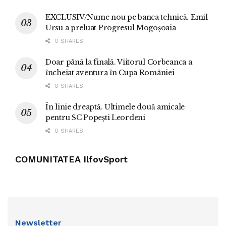
EXCLUSIV/Nume nou pe banca tehnică. Emil
Ursu a preluat Progresul Mogoșoaia
0 SHARES
Doar până la finală. Viitorul Corbeanca a
încheiat aventura în Cupa României
0 SHARES
În linie dreaptă. Ultimele două amicale
pentru SC Popești Leordeni
0 SHARES
COMUNITATEA IlfovSport
Newsletter