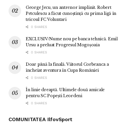
George Jecu, un antrenor împlinit. Robert
Petculescu a făcut cunoștință cu prima ligă în
tricoul FC Voluntari
0 SHARES
EXCLUSIV/Nume nou pe banca tehnică. Emil
Ursu a preluat Progresul Mogoșoaia
0 SHARES
Doar până la finală. Viitorul Corbeanca a
încheiat aventura în Cupa României
0 SHARES
În linie dreaptă. Ultimele două amicale
pentru SC Popești Leordeni
0 SHARES
COMUNITATEA IlfovSport