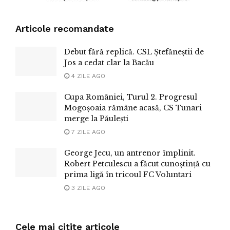
Articole recomandate
Debut fără replică. CSL Ștefăneștii de
Jos a cedat clar la Bacău
4 ZILE AGO
Cupa României, Turul 2. Progresul
Mogoșoaia rămâne acasă, CS Tunari
merge la Păulești
7 ZILE AGO
George Jecu, un antrenor împlinit.
Robert Petculescu a făcut cunoștință cu
prima ligă în tricoul FC Voluntari
3 ZILE AGO
Cele mai citite articole