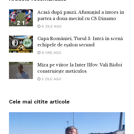
Acasă după pauză. Afumațiul a întors în
partea a doua meciul cu CS Dinamo
6 ZILE AGO
Cupa României, Turul 3. Intră în scenă
echipele de eșalon secund
9 ORE AGO
Miza pe viitor la Inter Ilfov. Vali Bădoi
construiește meticulos
2 ZILE AGO
Cele mai citite articole