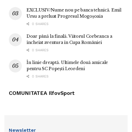
EXCLUSIV/Nume nou pe banca tehnică. Emil
Ursu a preluat Progresul Mogoșoaia
0 SHARES
Doar până la finală. Viitorul Corbeanca a
încheiat aventura în Cupa României
0 SHARES
În linie dreaptă. Ultimele două amicale
pentru SC Popești Leordeni
0 SHARES
COMUNITATEA IlfovSport
Newsletter