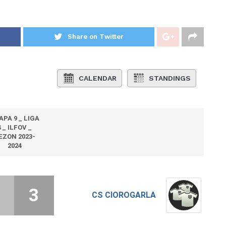
Share on Twitter
CALENDAR
STANDINGS
APA 9 _ LIGA
4 _ ILFOV _
EZON 2023-
2024
3
CS CIOROGARLA