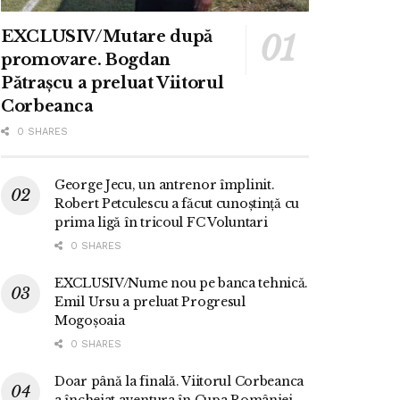
EXCLUSIV/Mutare după
promovare. Bogdan
Pătrașcu a preluat Viitorul
Corbeanca
0 SHARES
George Jecu, un antrenor împlinit.
Robert Petculescu a făcut cunoștință cu
prima ligă în tricoul FC Voluntari
0 SHARES
EXCLUSIV/Nume nou pe banca tehnică.
Emil Ursu a preluat Progresul
Mogoșoaia
0 SHARES
Doar până la finală. Viitorul Corbeanca