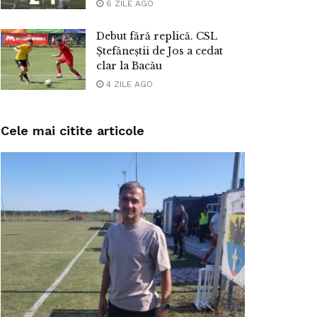
6 ZILE AGO
Debut fără replică. CSL
Ștefăneștii de Jos a cedat
clar la Bacău
4 ZILE AGO
Cele mai citite articole