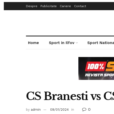
Despre
Publicitate
Cariere
Contact
Home
Sport in Ilfov
Sport Nationa
CS Branesti vs C
0
by
admin
09/01/2024
in