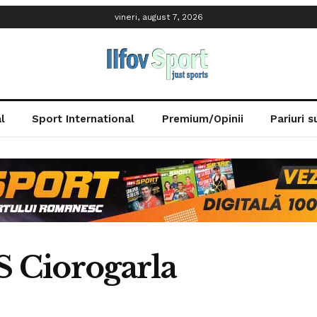
vineri, august 7, 2026
l
Sport International
Premium/Opinii
Pariuri 
S Ciorogarla