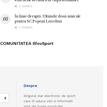
a încheiat aventura în Cupa României
0 SHARES
În linie dreaptă. Ultimele două amicale
pentru SC Popești Leordeni
0 SHARES
COMUNITATEA IlfovSport
Despre
Singurul ziar electronic de sport
care iti aduce stiri si informatii
atat din toate sporturile