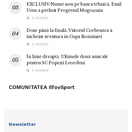
EXCLUSIV/Nume nou pe banca tehnică. Emil
Ursu a preluat Progresul Mogoșoaia
0 SHARES
Doar până la finală. Viitorul Corbeanca a
încheiat aventura în Cupa României
0 SHARES
În linie dreaptă. Ultimele două amicale
pentru SC Popești Leordeni
0 SHARES
COMUNITATEA IlfovSport
Newsletter