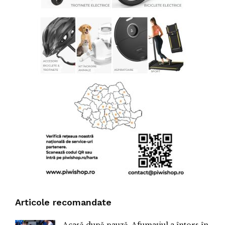
Articole recomandate
Acasă după pauză. Afumațiul a întors în