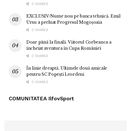
0 SHARES
EXCLUSIV/Nume nou pe banca tehnică. Emil
Ursu a preluat Progresul Mogoșoaia
0 SHARES
Doar până la finală. Viitorul Corbeanca a
încheiat aventura în Cupa României
0 SHARES
În linie dreaptă. Ultimele două amicale
pentru SC Popești Leordeni
0 SHARES
COMUNITATEA IlfovSport