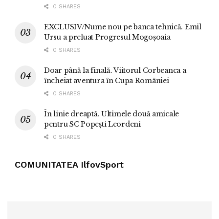
0 SHARES
EXCLUSIV/Nume nou pe banca tehnică. Emil
Ursu a preluat Progresul Mogoșoaia
0 SHARES
Doar până la finală. Viitorul Corbeanca a
încheiat aventura în Cupa României
0 SHARES
În linie dreaptă. Ultimele două amicale
pentru SC Popești Leordeni
0 SHARES
COMUNITATEA IlfovSport