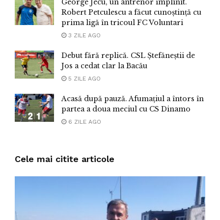
George Jecu, un antrenor împlinit.
Robert Petculescu a făcut cunoștință cu
prima ligă în tricoul FC Voluntari
3 ZILE AGO
Debut fără replică. CSL Ștefăneștii de
Jos a cedat clar la Bacău
5 ZILE AGO
Acasă după pauză. Afumațiul a întors în
partea a doua meciul cu CS Dinamo
6 ZILE AGO
Cele mai citite articole