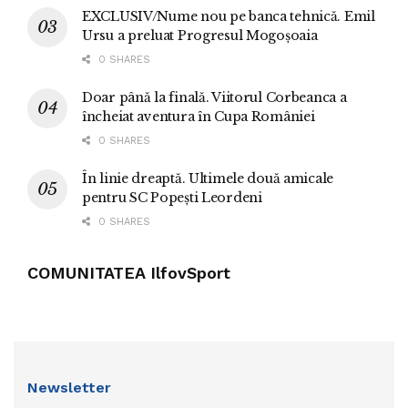
EXCLUSIV/Nume nou pe banca tehnică. Emil
Ursu a preluat Progresul Mogoșoaia
0 SHARES
Doar până la finală. Viitorul Corbeanca a
încheiat aventura în Cupa României
0 SHARES
În linie dreaptă. Ultimele două amicale
pentru SC Popești Leordeni
0 SHARES
COMUNITATEA IlfovSport
Newsletter