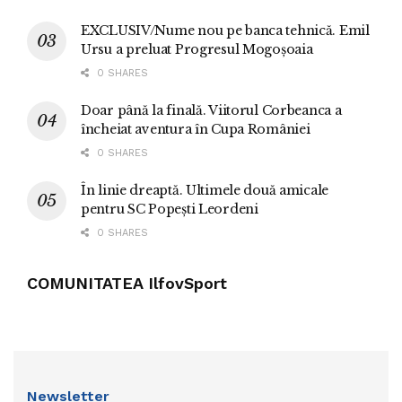
EXCLUSIV/Nume nou pe banca tehnică. Emil
Ursu a preluat Progresul Mogoșoaia
0 SHARES
Doar până la finală. Viitorul Corbeanca a
încheiat aventura în Cupa României
0 SHARES
În linie dreaptă. Ultimele două amicale
pentru SC Popești Leordeni
0 SHARES
COMUNITATEA IlfovSport
Newsletter