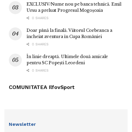
EXCLUSIV/Nume nou pe banca tehnică. Emil
Ursu a preluat Progresul Mogoșoaia
0 SHARES
Doar până la finală. Viitorul Corbeanca a
încheiat aventura în Cupa României
0 SHARES
În linie dreaptă. Ultimele două amicale
pentru SC Popești Leordeni
0 SHARES
COMUNITATEA IlfovSport
Newsletter