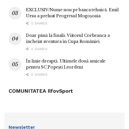
EXCLUSIV/Nume nou pe banca tehnică. Emil
Ursu a preluat Progresul Mogoșoaia
0 SHARES
Doar până la finală. Viitorul Corbeanca a
încheiat aventura în Cupa României
0 SHARES
În linie dreaptă. Ultimele două amicale
pentru SC Popești Leordeni
0 SHARES
COMUNITATEA IlfovSport
Newsletter