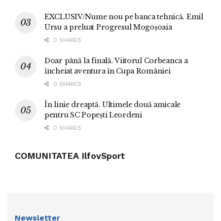
EXCLUSIV/Nume nou pe banca tehnică. Emil
Ursu a preluat Progresul Mogoșoaia
0 SHARES
Doar până la finală. Viitorul Corbeanca a
încheiat aventura în Cupa României
0 SHARES
În linie dreaptă. Ultimele două amicale
pentru SC Popești Leordeni
0 SHARES
COMUNITATEA IlfovSport
Newsletter