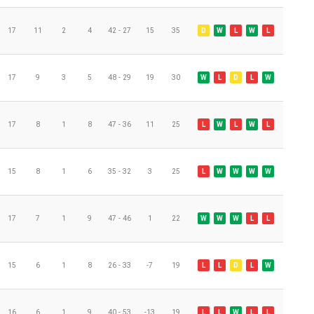
17
11
2
4
42 - 27
15
35
D
W
L
W
L
17
9
3
5
48 - 29
19
30
W
L
D
L
W
17
8
1
8
47 - 36
11
25
L
W
L
W
L
15
8
1
6
35 - 32
3
25
L
W
W
W
W
17
7
1
9
47 - 46
1
22
W
W
W
L
L
15
6
1
8
26 - 33
-7
19
L
L
D
L
W
16
6
1
9
40 - 53
-13
19
L
L
W
L
L