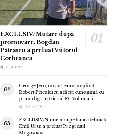
EXCLUSIV/Mutare după
promovare. Bogdan
Pătrașcu a preluat Viitorul
Corbeanca
0 SHARES
George Jecu, un antrenor împlinit.
Robert Petculescu a făcut cunoștință cu
prima ligă în tricoul FC Voluntari
0 SHARES
EXCLUSIV/Nume nou pe banca tehnică.
Emil Ursu a preluat Progresul
Mogoșoaia