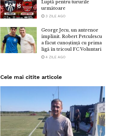
Luptă pentru tururile
următoare
3 ZILE AGO
George Jecu, un antrenor
împlinit. Robert Petculescu
a făcut cunoștință cu prima
ligă în tricoul FC Voluntari
4 ZILE AGO
Cele mai citite articole