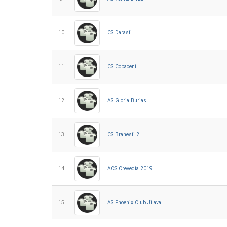
10
CS Darasti
11
CS Copaceni
12
AS Gloria Burias
13
CS Branesti 2
14
ACS Crevedia 2019
15
AS Phoenix Club Jilava