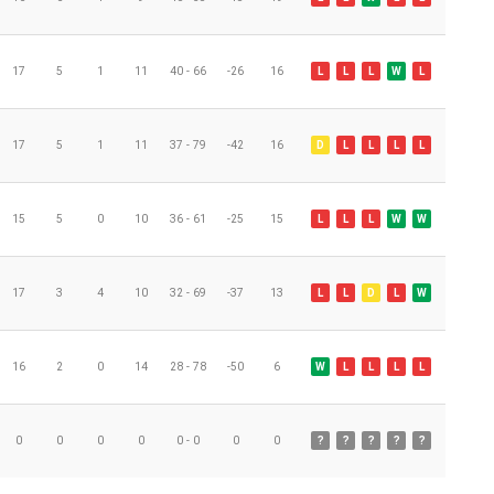
17
5
1
11
40 - 66
-26
16
L
L
L
W
L
17
5
1
11
37 - 79
-42
16
D
L
L
L
L
15
5
0
10
36 - 61
-25
15
L
L
L
W
W
17
3
4
10
32 - 69
-37
13
L
L
D
L
W
16
2
0
14
28 - 78
-50
6
W
L
L
L
L
0
0
0
0
0 - 0
0
0
?
?
?
?
?