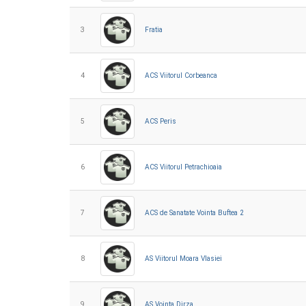
3
Fratia
4
ACS Viitorul Corbeanca
5
ACS Peris
6
ACS Viitorul Petrachioaia
7
ACS de Sanatate Vointa Buftea 2
8
AS Viitorul Moara Vlasiei
9
AS Vointa Dirza