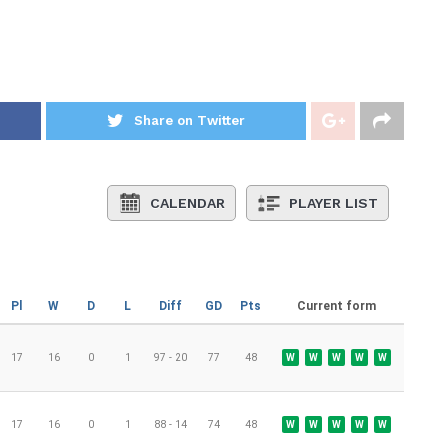
Share on Twitter
CALENDAR
PLAYER LIST
Pl
W
D
L
Diff
GD
Pts
Current form
17
16
0
1
97 - 20
77
48
W
W
W
W
W
17
16
0
1
88 - 14
74
48
W
W
W
W
W