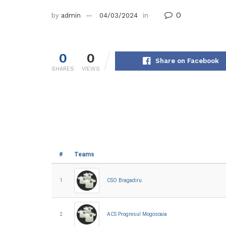
0
by
admin
04/03/2024
in
0
0
Share on Facebook
SHARES
VIEWS
#
Teams
1
CSO Bragadiru
2
ACS Progresul Mogosoaia