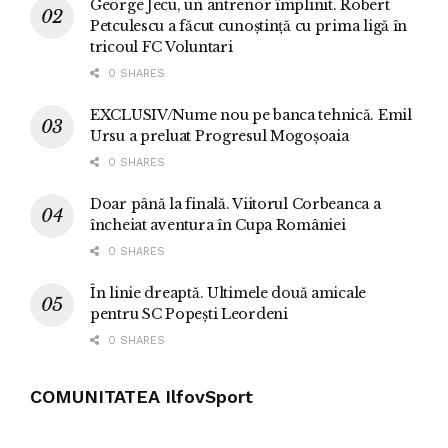
George Jecu, un antrenor împlinit. Robert
Petculescu a făcut cunoștință cu prima ligă în
tricoul FC Voluntari
0 SHARES
EXCLUSIV/Nume nou pe banca tehnică. Emil
Ursu a preluat Progresul Mogoșoaia
0 SHARES
Doar până la finală. Viitorul Corbeanca a
încheiat aventura în Cupa României
0 SHARES
În linie dreaptă. Ultimele două amicale
pentru SC Popești Leordeni
0 SHARES
COMUNITATEA IlfovSport