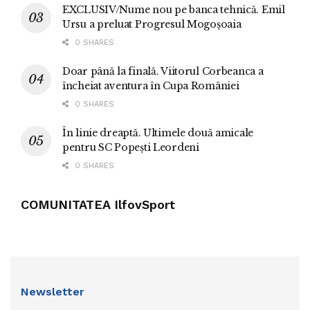
EXCLUSIV/Nume nou pe banca tehnică. Emil
Ursu a preluat Progresul Mogoșoaia
0 SHARES
Doar până la finală. Viitorul Corbeanca a
încheiat aventura în Cupa României
0 SHARES
În linie dreaptă. Ultimele două amicale
pentru SC Popești Leordeni
0 SHARES
COMUNITATEA IlfovSport
Newsletter