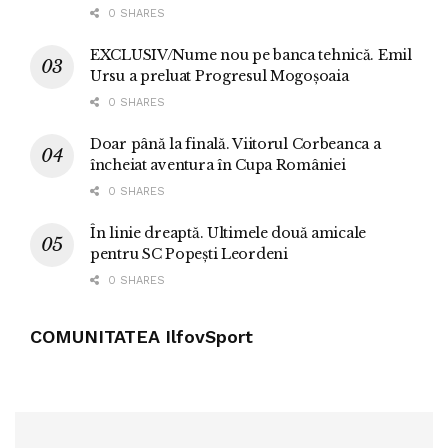
0 SHARES
EXCLUSIV/Nume nou pe banca tehnică. Emil
Ursu a preluat Progresul Mogoșoaia
0 SHARES
Doar până la finală. Viitorul Corbeanca a
încheiat aventura în Cupa României
0 SHARES
În linie dreaptă. Ultimele două amicale
pentru SC Popești Leordeni
0 SHARES
COMUNITATEA IlfovSport