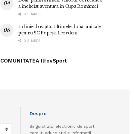
Doar până la finală. Viitorul Corbeanca
a încheiat aventura în Cupa României
0 SHARES
În linie dreaptă. Ultimele două amicale
pentru SC Popești Leordeni
0 SHARES
COMUNITATEA IlfovSport
Despre
Singurul ziar electronic de sport
care iti aduce stiri si informatii