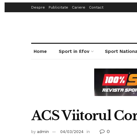
Despre
Publicitate
Cariere
Contact
Home
Sport in Ilfov
Sport Nationa
ACS Viitorul Cor
0
by
admin
04/03/2024
in