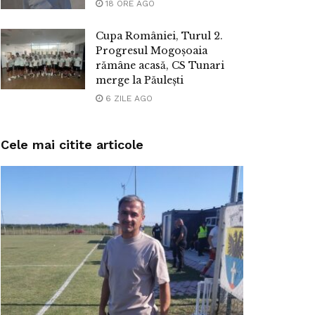
18 ORE AGO
Cupa României, Turul 2.
Progresul Mogoșoaia
rămâne acasă, CS Tunari
merge la Păulești
6 ZILE AGO
Cele mai citite articole