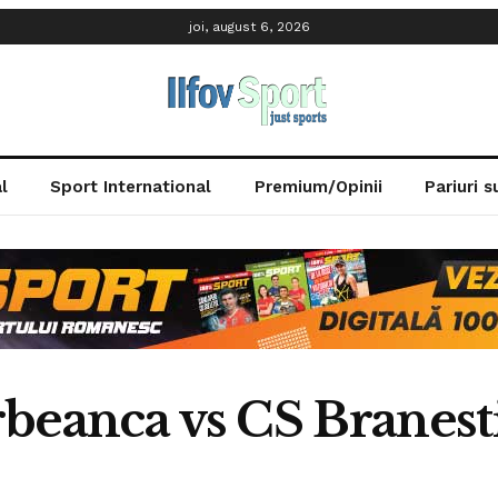
joi, august 6, 2026
l
Sport International
Premium/Opinii
Pariuri 
beanca vs CS Branesti