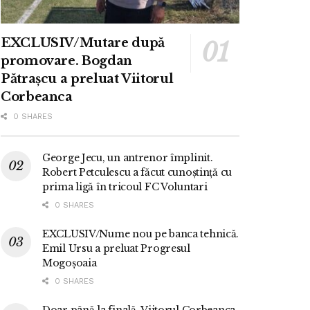
EXCLUSIV/Mutare după
promovare. Bogdan
Pătrașcu a preluat Viitorul
Corbeanca
0 SHARES
George Jecu, un antrenor împlinit.
Robert Petculescu a făcut cunoștință cu
prima ligă în tricoul FC Voluntari
0 SHARES
EXCLUSIV/Nume nou pe banca tehnică.
Emil Ursu a preluat Progresul
Mogoșoaia
0 SHARES