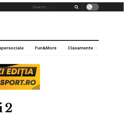
supersociale
Fun&More
Clasamente
 2