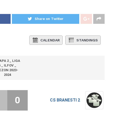
Share on Twitter
CALENDAR
STANDINGS
APA 2 _ LIGA
5 _ ILFOV _
EZON 2023-
2024
0
CS BRANESTI 2