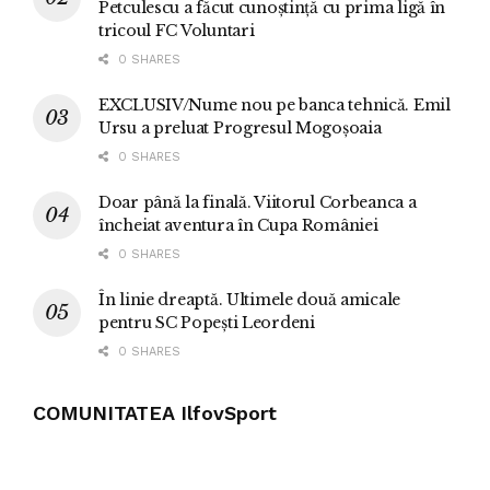
Petculescu a făcut cunoștință cu prima ligă în
tricoul FC Voluntari
0 SHARES
EXCLUSIV/Nume nou pe banca tehnică. Emil
Ursu a preluat Progresul Mogoșoaia
0 SHARES
Doar până la finală. Viitorul Corbeanca a
încheiat aventura în Cupa României
0 SHARES
În linie dreaptă. Ultimele două amicale
pentru SC Popești Leordeni
0 SHARES
COMUNITATEA IlfovSport