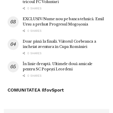
tricoul FC Voluntari
0 SHARES
EXCLUSIV/Nume nou pe banca tehnică. Emil
Ursu a preluat Progresul Mogoșoaia
0 SHARES
Doar până la finală. Viitorul Corbeanca a
încheiat aventura în Cupa României
0 SHARES
În linie dreaptă. Ultimele două amicale
pentru SC Popești Leordeni
0 SHARES
COMUNITATEA IlfovSport