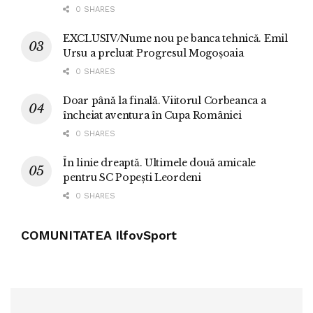
0 SHARES
EXCLUSIV/Nume nou pe banca tehnică. Emil
Ursu a preluat Progresul Mogoșoaia
0 SHARES
Doar până la finală. Viitorul Corbeanca a
încheiat aventura în Cupa României
0 SHARES
În linie dreaptă. Ultimele două amicale
pentru SC Popești Leordeni
0 SHARES
COMUNITATEA IlfovSport