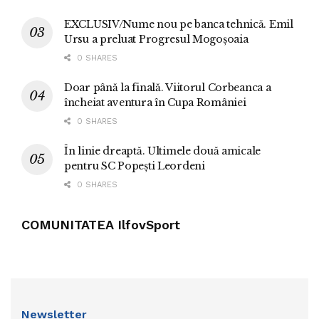
EXCLUSIV/Nume nou pe banca tehnică. Emil
Ursu a preluat Progresul Mogoșoaia
0 SHARES
Doar până la finală. Viitorul Corbeanca a
încheiat aventura în Cupa României
0 SHARES
În linie dreaptă. Ultimele două amicale
pentru SC Popești Leordeni
0 SHARES
COMUNITATEA IlfovSport
Newsletter