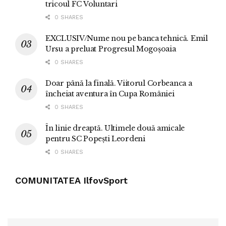
tricoul FC Voluntari
0 SHARES
EXCLUSIV/Nume nou pe banca tehnică. Emil
Ursu a preluat Progresul Mogoșoaia
0 SHARES
Doar până la finală. Viitorul Corbeanca a
încheiat aventura în Cupa României
0 SHARES
În linie dreaptă. Ultimele două amicale
pentru SC Popești Leordeni
0 SHARES
COMUNITATEA IlfovSport