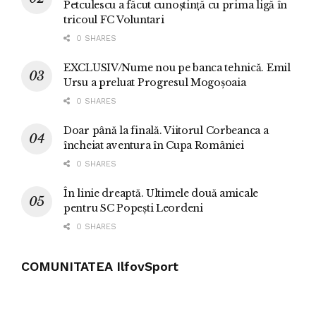
Petculescu a făcut cunoștință cu prima ligă în
tricoul FC Voluntari
0 SHARES
EXCLUSIV/Nume nou pe banca tehnică. Emil
Ursu a preluat Progresul Mogoșoaia
0 SHARES
Doar până la finală. Viitorul Corbeanca a
încheiat aventura în Cupa României
0 SHARES
În linie dreaptă. Ultimele două amicale
pentru SC Popești Leordeni
0 SHARES
COMUNITATEA IlfovSport