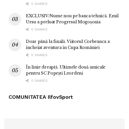
0 SHARES
EXCLUSIV/Nume nou pe banca tehnică. Emil
Ursu a preluat Progresul Mogoșoaia
0 SHARES
Doar până la finală. Viitorul Corbeanca a
încheiat aventura în Cupa României
0 SHARES
În linie dreaptă. Ultimele două amicale
pentru SC Popești Leordeni
0 SHARES
COMUNITATEA IlfovSport