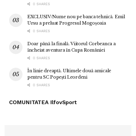
0 SHARES
EXCLUSIV/Nume nou pe banca tehnică. Emil
Ursu a preluat Progresul Mogoșoaia
0 SHARES
Doar până la finală. Viitorul Corbeanca a
încheiat aventura în Cupa României
0 SHARES
În linie dreaptă. Ultimele două amicale
pentru SC Popești Leordeni
0 SHARES
COMUNITATEA IlfovSport