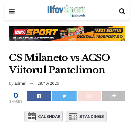
CS Milaneto vs ACSO
Viitorul Pantelimon
by
admin
29/10/2025
0
SHARES
CALENDAR
STANDINGS