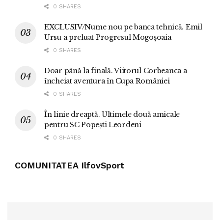
0 SHARES
EXCLUSIV/Nume nou pe banca tehnică. Emil
Ursu a preluat Progresul Mogoșoaia
0 SHARES
Doar până la finală. Viitorul Corbeanca a
încheiat aventura în Cupa României
0 SHARES
În linie dreaptă. Ultimele două amicale
pentru SC Popești Leordeni
0 SHARES
COMUNITATEA IlfovSport