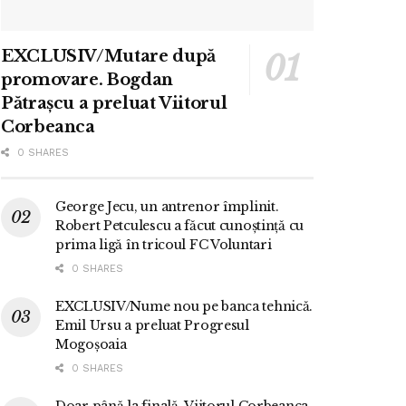
EXCLUSIV/Mutare după
promovare. Bogdan
Pătrașcu a preluat Viitorul
Corbeanca
0 SHARES
George Jecu, un antrenor împlinit.
Robert Petculescu a făcut cunoștință cu
prima ligă în tricoul FC Voluntari
0 SHARES
EXCLUSIV/Nume nou pe banca tehnică.
Emil Ursu a preluat Progresul
Mogoșoaia
0 SHARES