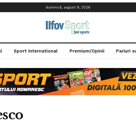
duminică, august 9, 2026
l
Sport International
Premium/Opinii
Pariuri 
esco