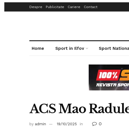
Despre
Publicitate
Cariere
Contact
Home
Sport in Ilfov
Sport Nationa
ACS Mao Radul
0
by
admin
19/10/2025
in