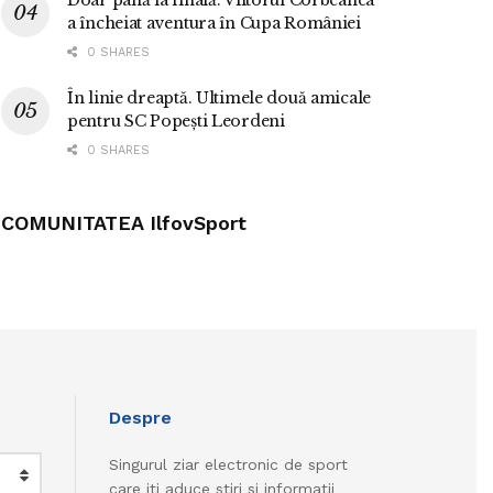
Doar până la finală. Viitorul Corbeanca
a încheiat aventura în Cupa României
0 SHARES
În linie dreaptă. Ultimele două amicale
pentru SC Popești Leordeni
0 SHARES
COMUNITATEA IlfovSport
Despre
Singurul ziar electronic de sport
care iti aduce stiri si informatii