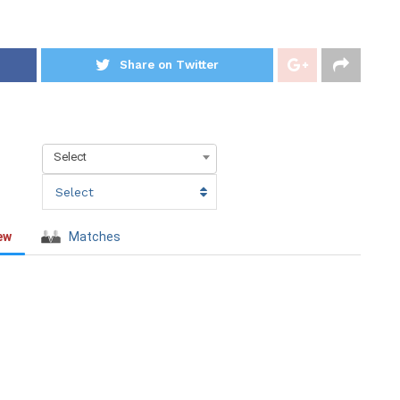
Share on Twitter
Select
Select
ew
Matches