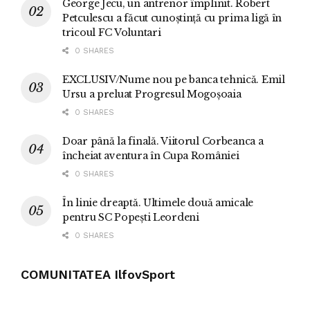
George Jecu, un antrenor împlinit. Robert
Petculescu a făcut cunoștință cu prima ligă în
tricoul FC Voluntari
0 SHARES
EXCLUSIV/Nume nou pe banca tehnică. Emil
Ursu a preluat Progresul Mogoșoaia
0 SHARES
Doar până la finală. Viitorul Corbeanca a
încheiat aventura în Cupa României
0 SHARES
În linie dreaptă. Ultimele două amicale
pentru SC Popești Leordeni
0 SHARES
COMUNITATEA IlfovSport