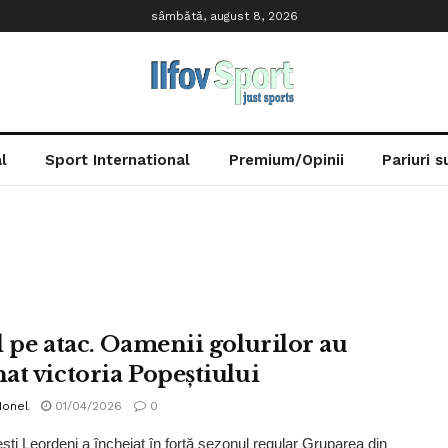
sâmbătă, august 8, 2026
l
Sport International
Premium/Opinii
Pariuri 
l pe atac. Oamenii golurilor au
at victoria Popeștiului
Ionel
01/04/2026
0
ti Leordeni a încheiat în forță sezonul regular Gruparea din