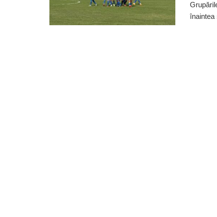
Grupăril
înaintea 