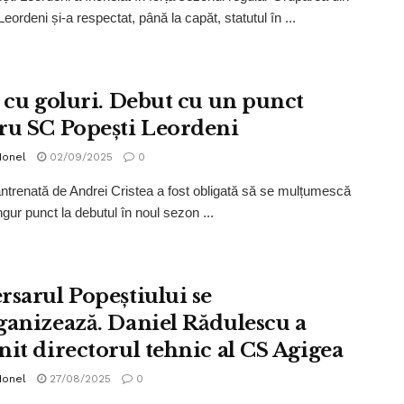
eordeni și-a respectat, până la capăt, statutul în ...
t cu goluri. Debut cu un punct
ru SC Popești Leordeni
Ionel
02/09/2025
0
ntrenată de Andrei Cristea a fost obligată să se mulțumescă
ngur punct la debutul în noul sezon ...
rsarul Popeștiului se
ganizează. Daniel Rădulescu a
nit directorul tehnic al CS Agigea
Ionel
27/08/2025
0