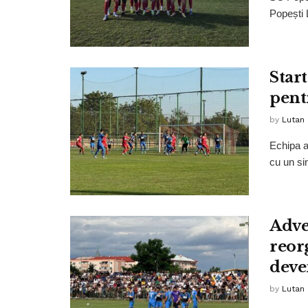
Popești L
Star
pent
by
Lutan 
Echipa a
cu un si
Adve
reor
deve
by
Lutan 