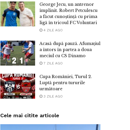
George Jecu, un antrenor
împlinit. Robert Petculescu
a făcut cunoștință cu prima
ligă în tricoul FC Voluntari
4 ZILE AGO
Acasă după pauză. Afumațiul
a întors în partea a doua
meciul cu CS Dinamo
7 ZILE AGO
Cupa României, Turul 2.
Luptă pentru tururile
următoare
3 ZILE AGO
Cele mai citite articole