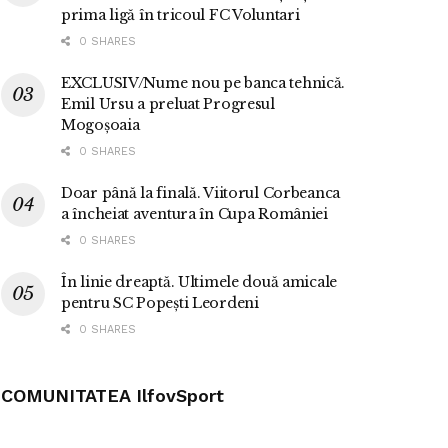
prima ligă în tricoul FC Voluntari
0 SHARES
EXCLUSIV/Nume nou pe banca tehnică.
Emil Ursu a preluat Progresul
Mogoșoaia
0 SHARES
Doar până la finală. Viitorul Corbeanca
a încheiat aventura în Cupa României
0 SHARES
În linie dreaptă. Ultimele două amicale
pentru SC Popești Leordeni
0 SHARES
COMUNITATEA IlfovSport