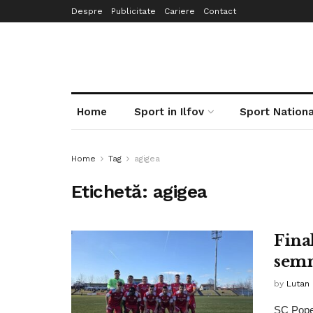
Despre
Publicitate
Cariere
Contact
Home
Sport in Ilfov
Sport Nationa
Home
Tag
agigea
Etichetă:
agigea
Fina
semn
by
Lutan 
SC Popeș