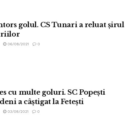
ntors golul. CS Tunari a reluat şirul
riilor
06/08/2021
0
es cu multe goluri. SC Popeşti
eni a câştigat la Feteşti
03/08/2021
0