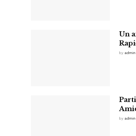
Un a
Rapi
by
admin
Part
Amic
by
admin