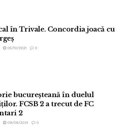
al în Trivale. Concordia joacă cu
rgeș
05/10/2021
0
orie bucureşteană în duelul
iţilor. FCSB 2 a trecut de FC
ntari 2
09/08/2021
0