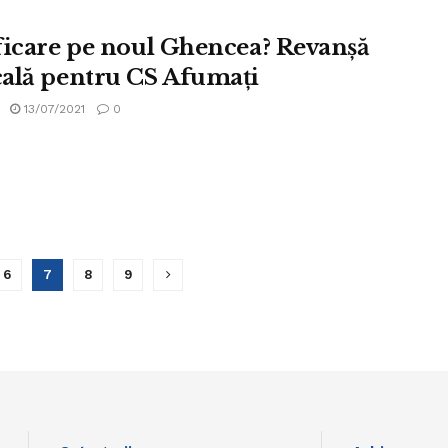
ficare pe noul Ghencea? Revanșă
ală pentru CS Afumați
13/07/2021
0
6
7
8
9