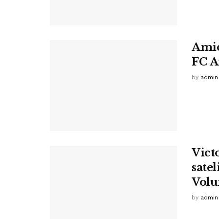
Amic
FC A
by
admin
Vict
satel
Volu
by
admin