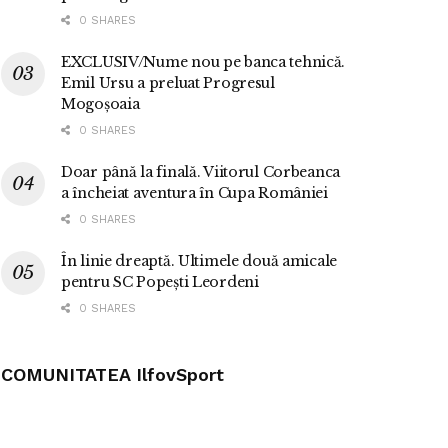
0 SHARES
EXCLUSIV/Nume nou pe banca tehnică.
Emil Ursu a preluat Progresul
Mogoșoaia
0 SHARES
Doar până la finală. Viitorul Corbeanca
a încheiat aventura în Cupa României
0 SHARES
În linie dreaptă. Ultimele două amicale
pentru SC Popești Leordeni
0 SHARES
COMUNITATEA IlfovSport