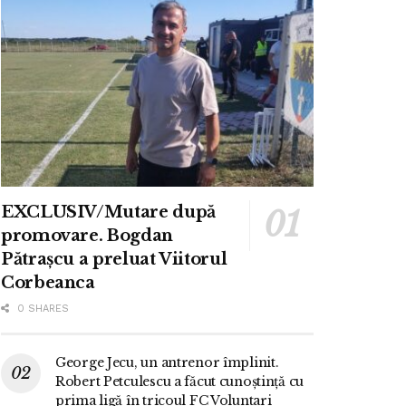
EXCLUSIV/Mutare după
promovare. Bogdan
Pătrașcu a preluat Viitorul
Corbeanca
0 SHARES
George Jecu, un antrenor împlinit.
Robert Petculescu a făcut cunoștință cu
prima ligă în tricoul FC Voluntari