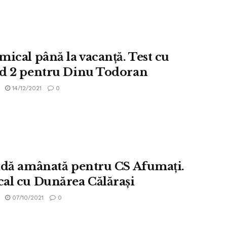
mical până la vacanță. Test cu
d 2 pentru Dinu Todoran
14/12/2021
0
idă amânată pentru CS Afumaţi.
al cu Dunărea Călăraşi
07/10/2021
0