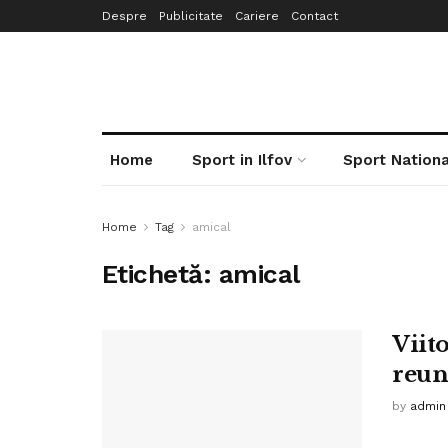
Despre
Publicitate
Cariere
Contact
Home
Sport in Ilfov
Sport Nationa
Home
Tag
amical
Etichetă:
amical
Viit
reun
by
admin