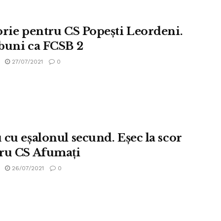
orie pentru CS Popești Leordeni.
buni ca FCSB 2
27/07/2021
0
 cu eșalonul secund. Eșec la scor
ru CS Afumați
26/07/2021
0