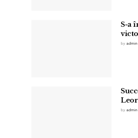
S-a î
victo
by
admin
Succ
Leord
by
admin