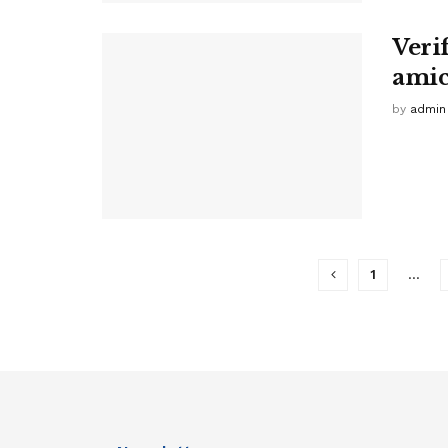
Veri
amic
by
admin
1
…