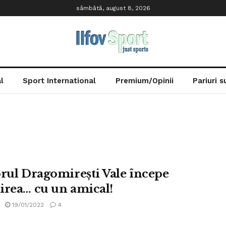
sâmbătă, august 8, 2026
l
Sport International
Premium/Opinii
Pariuri 
orul Dragomirești Vale începe
irea… cu un amical!
19/01/2022
4