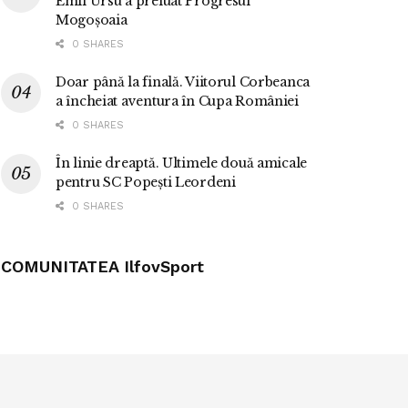
Emil Ursu a preluat Progresul
Mogoșoaia
0 SHARES
Doar până la finală. Viitorul Corbeanca
a încheiat aventura în Cupa României
0 SHARES
În linie dreaptă. Ultimele două amicale
pentru SC Popești Leordeni
0 SHARES
COMUNITATEA IlfovSport