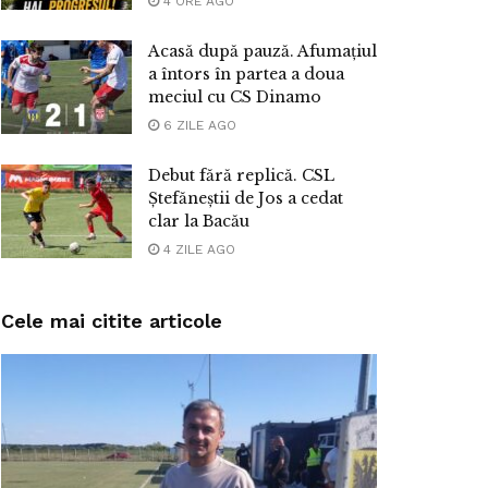
4 ORE AGO
Acasă după pauză. Afumațiul
a întors în partea a doua
meciul cu CS Dinamo
6 ZILE AGO
Debut fără replică. CSL
Ștefăneștii de Jos a cedat
clar la Bacău
4 ZILE AGO
Cele mai citite articole