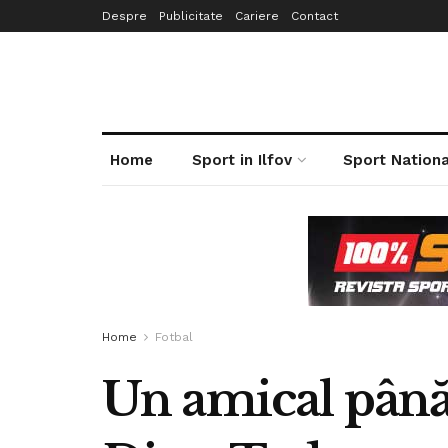
Despre
Publicitate
Cariere
Contact
Home
Sport in Ilfov
Sport Nationa
Home
Fotbal
Un amical până 