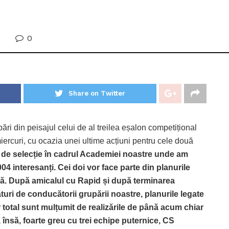
0
Share on Twitter
ări din peisajul celui de al treilea eșalon competițional
miercuri, cu ocazia unei ultime acțiuni pentru cele două
 de selecție în cadrul Academiei noastre unde am
004 interesanți. Cei doi vor face parte din planurile
ă. După amicalul cu Rapid și după terminarea
alături de conducătorii grupării noastre, planurile legate
 total sunt mulțumit de realizările de până acum chiar
 însă, foarte greu cu trei echipe puternice, CS