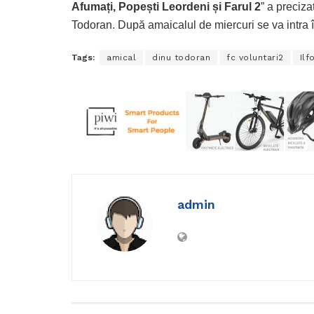
Afumați, Popești Leordeni și Farul 2
” a preciz
Todoran. După amaicalul de miercuri se va intra î
Tags:
amical
dinu todoran
fc voluntari2
Ilf
admin