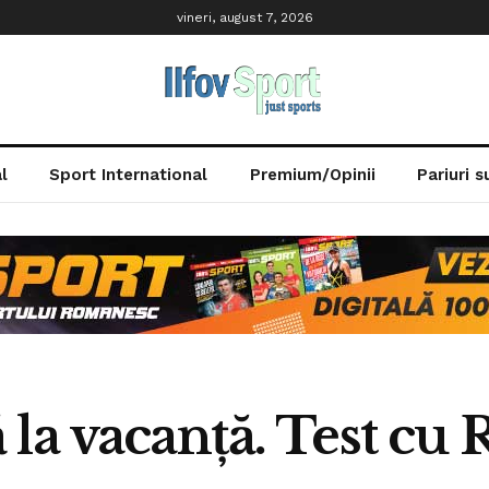
vineri, august 7, 2026
l
Sport International
Premium/Opinii
Pariuri 
la vacanță. Test cu 