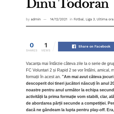
Dinu Todoran
by
admin
14/12/2021
in
Fotbal
,
Liga 3
,
Ultima ora
0
1
Share on Facebook
SHARES
VIEWS
Vacanța mai întârzie câteva zile la o serie de grup
FC Voluntari 2 și Rapid 2 se vor întâlni, amical, 
formații în acest an.
”Am mai avut câteva jocuri
descoperit doi tineri jucători născuți în anul 2
noastre pentru anul următor la echipa secund
activității la prima formație vom stabili, clar, 
de abordarea părții secunde a competiției. Per
dacă ne gândeam la lupta pentru play-off. Era,