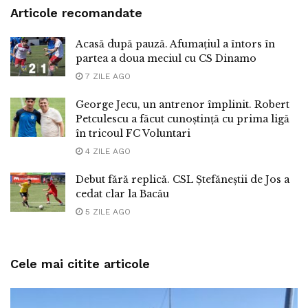
Articole recomandate
Acasă după pauză. Afumațiul a întors în
partea a doua meciul cu CS Dinamo
7 ZILE AGO
George Jecu, un antrenor împlinit. Robert
Petculescu a făcut cunoștință cu prima ligă
în tricoul FC Voluntari
4 ZILE AGO
Debut fără replică. CSL Ștefăneștii de Jos a
cedat clar la Bacău
5 ZILE AGO
Cele mai citite articole