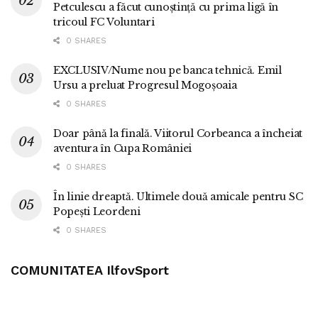
Petculescu a făcut cunoștință cu prima ligă în
tricoul FC Voluntari
0 SHARES
EXCLUSIV/Nume nou pe banca tehnică. Emil
Ursu a preluat Progresul Mogoșoaia
0 SHARES
Doar până la finală. Viitorul Corbeanca a încheiat
aventura în Cupa României
0 SHARES
În linie dreaptă. Ultimele două amicale pentru SC
Popești Leordeni
0 SHARES
COMUNITATEA IlfovSport