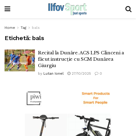
Home
Tag
bals
Etichetă:
bals
Recital la Dunăre. ACS LPS Clinceni a
făcut instrucție cu SCM Dunărea
Giurgiu
by
Lutan Ionel
27/10/2025
0