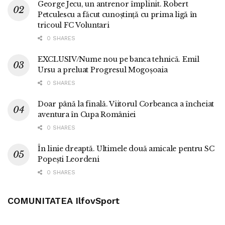
George Jecu, un antrenor împlinit. Robert
Petculescu a făcut cunoștință cu prima ligă în
tricoul FC Voluntari
0 SHARES
EXCLUSIV/Nume nou pe banca tehnică. Emil
Ursu a preluat Progresul Mogoșoaia
0 SHARES
Doar până la finală. Viitorul Corbeanca a încheiat
aventura în Cupa României
0 SHARES
În linie dreaptă. Ultimele două amicale pentru SC
Popești Leordeni
0 SHARES
COMUNITATEA IlfovSport