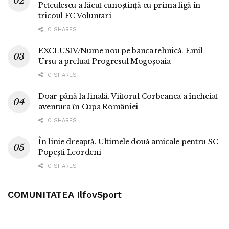
Petculescu a făcut cunoștință cu prima ligă în
tricoul FC Voluntari
0 SHARES
EXCLUSIV/Nume nou pe banca tehnică. Emil
Ursu a preluat Progresul Mogoșoaia
0 SHARES
Doar până la finală. Viitorul Corbeanca a încheiat
aventura în Cupa României
0 SHARES
În linie dreaptă. Ultimele două amicale pentru SC
Popești Leordeni
0 SHARES
COMUNITATEA IlfovSport