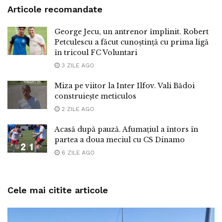
Articole recomandate
George Jecu, un antrenor împlinit. Robert
Petculescu a făcut cunoștință cu prima ligă
în tricoul FC Voluntari
3 ZILE AGO
Miza pe viitor la Inter Ilfov. Vali Bădoi
construiește meticulos
2 ZILE AGO
Acasă după pauză. Afumațiul a întors în
partea a doua meciul cu CS Dinamo
6 ZILE AGO
Cele mai citite articole