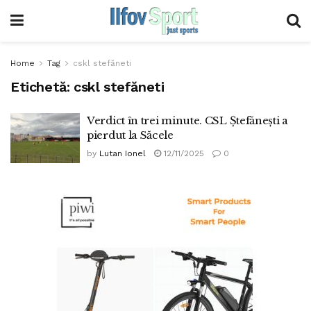
Home
Tag
cskl stefăneti
Etichetă:
cskl stefăneti
Verdict în trei minute. CSL Ștefănești a
pierdut la Săcele
by
Lutan Ionel
12/11/2025
0