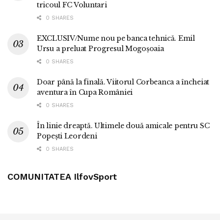
tricoul FC Voluntari
0 SHARES
EXCLUSIV/Nume nou pe banca tehnică. Emil
Ursu a preluat Progresul Mogoșoaia
0 SHARES
Doar până la finală. Viitorul Corbeanca a încheiat
aventura în Cupa României
0 SHARES
În linie dreaptă. Ultimele două amicale pentru SC
Popești Leordeni
0 SHARES
COMUNITATEA IlfovSport