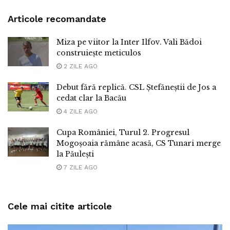
Articole recomandate
Miza pe viitor la Inter Ilfov. Vali Bădoi
construiește meticulos
2 ZILE AGO
Debut fără replică. CSL Ștefăneștii de Jos a
cedat clar la Bacău
4 ZILE AGO
Cupa României, Turul 2. Progresul
Mogoșoaia rămâne acasă, CS Tunari merge
la Păulești
7 ZILE AGO
Cele mai citite articole