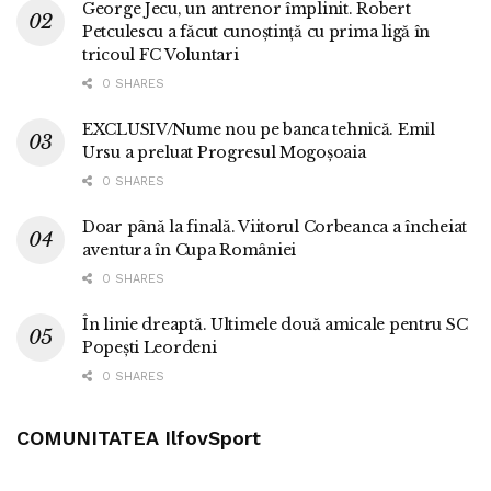
George Jecu, un antrenor împlinit. Robert
Petculescu a făcut cunoștință cu prima ligă în
tricoul FC Voluntari
0 SHARES
EXCLUSIV/Nume nou pe banca tehnică. Emil
Ursu a preluat Progresul Mogoșoaia
0 SHARES
Doar până la finală. Viitorul Corbeanca a încheiat
aventura în Cupa României
0 SHARES
În linie dreaptă. Ultimele două amicale pentru SC
Popești Leordeni
0 SHARES
COMUNITATEA IlfovSport