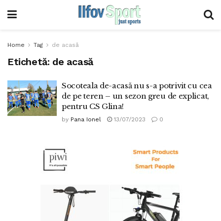
Home
Tag
de acasă
Etichetă:
de acasă
Socoteala de-acasă nu s-a potrivit cu cea
de pe teren – un sezon greu de explicat,
pentru CS Glina!
by
Pana Ionel
13/07/2023
0