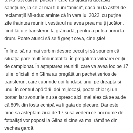
sancțiune, la ce-ar mai fi buni ”amicii”, dacă nu la astfel de
reclamații! Mi-aduc aminte că în vara lui 2022, cu puține
zile înaintea reunirii, vestiarul nu avea prea mulți jucători,
fiind făcute transferuri la grămadă, pentru a putea porni la
drum. Poate atunci să se fi greșit ceva, cine știe!
În fine, să nu mai vorbim despre trecut și să spunem că
situația pare mult îmbunătățită, în pregătirea viitoarei ediții
de campionat. În așteptarea reunirii, care va avea loc pe 17
iulie, oficialii din Glina au pregătit un pachet serios de
transferuri, care cuprinde doi fundași, unul pe dreapta și
unul în centrul apărării, doi mijlocași, poate chiar și un
portar. Iar zvonurile nu se opresc aici, mai ales că se aude
că 80% din fosta echipă va fi gata de plecare. Dar este
bine să așteptăm ziua de 17 și să vedem ce noi nume de
fotbaliști vor poposi la Glina și cine va mai rămâne din
vechea gardă.