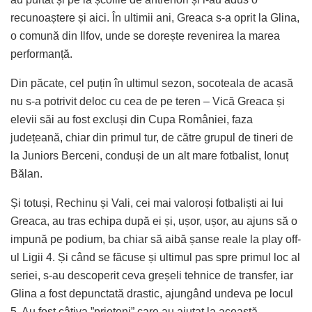
recunoaștere și aici. În ultimii ani, Greaca s-a oprit la Glina,
o comună din Ilfov, unde se dorește revenirea la marea
performanță.
Din păcate, cel puțin în ultimul sezon, socoteala de acasă
nu s-a potrivit deloc cu cea de pe teren – Vică Greaca și
elevii săi au fost excluși din Cupa României, faza
județeană, chiar din primul tur, de către grupul de tineri de
la Juniors Berceni, conduși de un alt mare fotbalist, Ionuț
Bălan.
Și totuși, Rechinu și Vali, cei mai valoroși fotbaliști ai lui
Greaca, au tras echipa după ei și, ușor, ușor, au ajuns să o
impună pe podium, ba chiar să aibă șanse reale la play off-
ul Ligii 4. Și când se făcuse și ultimul pas spre primul loc al
seriei, s-au descoperit ceva greșeli tehnice de transfer, iar
Glina a fost depunctată drastic, ajungând undeva pe locul
5. Au fost câțiva ”prieteni” care au ajutat la această