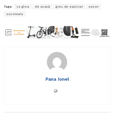
Tags:
cs glina
de acasă
greu de explicat
sezon
socoteala
Pana Ionel