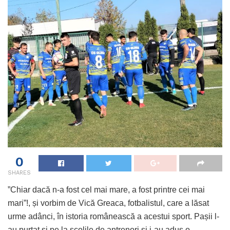
0
SHARES
”Chiar dacă n-a fost cel mai mare, a fost printre cei mai
mari”!, și vorbim de Vică Greaca, fotbalistul, care a lăsat
urme adânci, în istoria românească a acestui sport. Pașii l-
au purtat și pe la școlile de antrenori și i-au adus o