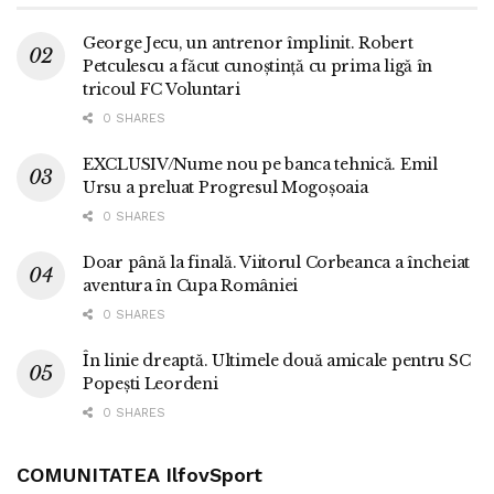
George Jecu, un antrenor împlinit. Robert
Petculescu a făcut cunoștință cu prima ligă în
tricoul FC Voluntari
0 SHARES
EXCLUSIV/Nume nou pe banca tehnică. Emil
Ursu a preluat Progresul Mogoșoaia
0 SHARES
Doar până la finală. Viitorul Corbeanca a încheiat
aventura în Cupa României
0 SHARES
În linie dreaptă. Ultimele două amicale pentru SC
Popești Leordeni
0 SHARES
COMUNITATEA IlfovSport