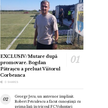
EXCLUSIV/Mutare după
promovare. Bogdan
Pătrașcu a preluat Viitorul
Corbeanca
0 SHARES
George Jecu, un antrenor împlinit.
Robert Petculescu a făcut cunoștință cu
prima ligă în tricoul FC Voluntari