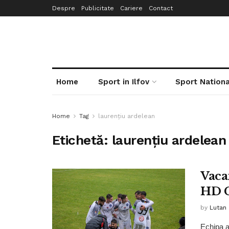
Despre
Publicitate
Cariere
Contact
Home
Sport in Ilfov
Sport Nationa
Home
Tag
laurențiu ardelean
Etichetă:
laurențiu ardelean
Vaca
HD C
by
Lutan 
Echipa a