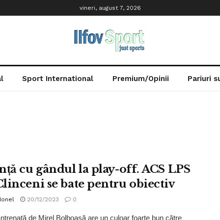
vineri, august 7, 2026
l
Sport International
Premium/Opinii
Pariuri 
nță cu gândul la play-off. ACS LPS
linceni se bate pentru obiectiv
Ionel
20/12/2023
0
ntrenată de Mirel Bolboașă are un culoar foarte bun către