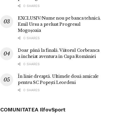
0 SHARES
EXCLUSIV/Nume nou pe banca tehnică.
Emil Ursu a preluat Progresul
Mogoșoaia
0 SHARES
Doar până la finală. Viitorul Corbeanca
a încheiat aventura în Cupa României
0 SHARES
În linie dreaptă. Ultimele două amicale
pentru SC Popești Leordeni
0 SHARES
COMUNITATEA IlfovSport