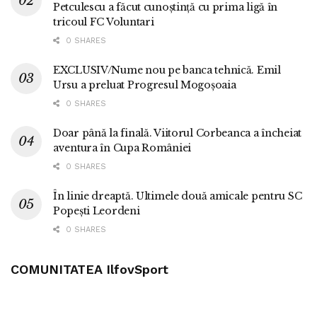
Petculescu a făcut cunoștință cu prima ligă în
tricoul FC Voluntari
0 SHARES
EXCLUSIV/Nume nou pe banca tehnică. Emil
Ursu a preluat Progresul Mogoșoaia
0 SHARES
Doar până la finală. Viitorul Corbeanca a încheiat
aventura în Cupa României
0 SHARES
În linie dreaptă. Ultimele două amicale pentru SC
Popești Leordeni
0 SHARES
COMUNITATEA IlfovSport