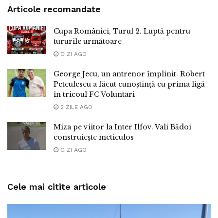
Articole recomandate
Cupa României, Turul 2. Luptă pentru
tururile următoare
O ZI AGO
George Jecu, un antrenor împlinit. Robert
Petculescu a făcut cunoștință cu prima ligă
în tricoul FC Voluntari
2 ZILE AGO
Miza pe viitor la Inter Ilfov. Vali Bădoi
construiește meticulos
O ZI AGO
Cele mai citite articole